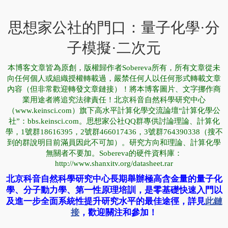
思想家公社的門口：量子化學·分
子模擬·二次元
本博客文章皆為原創，版權歸作者Sobereva所有，所有文章從未
向任何個人或組織授權轉載過，嚴禁任何人以任何形式轉載文章
內容（但非常歡迎轉發文章鏈接）！將本博客圖片、文字挪作商
業用途者將追究法律責任！北京科音自然科學研究中心
（www.keinsci.com）旗下高水平計算化學交流論壇“計算化學公
社”：bbs.keinsci.com。思想家公社QQ群專供討論理論、計算化
學，1號群18616395，2號群466017436，3號群764390338（搜不
到的群說明目前滿員因此不可加）。研究方向和理論、計算化學
無關者不要加。Sobereva的硬件資料庫：
http://www.shanxitv.org/datasheet.rar
北京科音自然科學研究中心長期舉辦極高含金量的量子化
學、分子動力學、第一性原理培訓，是零基礎快速入門以
及進一步全面系統性提升研究水平的最佳途徑，詳見
此鏈
接
，歡迎關注和參加！