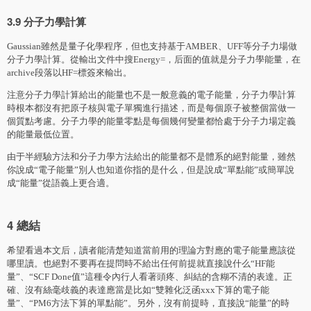
3.9 分子力學計算
Gaussian雖然是量子化學程序，但也支持基于AMBER、UFF等分子力場做
分子力學計算。從輸出文件中搜Energy=，后面的值就是分子力學能量，在
archive段落以HF=標簽來輸出。
注意分子力學計算給出的能量也不是一般意義的電子能量，分子力學計算
時根本都沒有把原子核與電子單獨進行描述，而是每個原子被整個當做一
個質點考慮。分子力學的能量零點是每個幾何變量都恰處于分子力場定義
的能量最低位置。
由于半經驗方法和分子力學方法給出的能量都不是體系的絕對能量，雖然
你說成“電子能量”別人也知道你指的是什么，但是說成“單點能”或簡單說
成“能量”從語義上更合適。
4 總結
希望看過本文后，讀者能清楚知道當前用的理論方對應的電子能量應該從
哪里讀。也絕對不要再在提問時不給出任何前提就直接說什么“HF能
量”、“SCF Done值”這種令內行人看著頭疼、糾結的含糊不清的表達。正
確、沒有絲毫歧義的表達應當是比如“雙雜化泛函xxx下算的電子能
量”、“PM6方法下算的單點能”。另外，沒有前提時，直接說“能量”的時