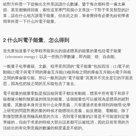
給對方科普一下從輸出文件里該讀什么數據。鑒于每次都科普一遍太麻
煩、甚至都懶得回復，索性這里專門寫個小文章說一下對于常見類型的計
算，該在什么地方讀電子能量。但在此之前，筆者覺得有必要先給初學者
簡單科普一下什么叫電子能量。
2 什么叫電子能量、怎么得到
首先要知道量子化學程序能算出的描述體系的能量的量包括電子能量
（electronic energy）以及一些熱力學數據，即內能、焓、自由能。
一般量子化學書籍、文獻、程序里所謂的“電子能量”包括四項：(1)電子的
動能(2)電子與電子間的庫侖互斥能(3)核與核之間的庫侖互斥能(4)電子與核
之間的庫侖吸引能。所以一般所說的“電子能量”其實并不完全是它的字面意
思，因為也把核之間的互斥能包含了進去。
電子能量的能量零點是假設核與電子都沒有動能，體系中所有電子和原子
核都被分離到無窮遠的情況的能量。這個能量也可以被視為是體系的絕對
能量。其數值本身并沒有什么化學意義，只有通過求差來得到與物理/化學
上研究的問題對應的量的時候才能體現出意義，如反應能、電離能。除了
對微型體系使用極高精度的方法，否則電子能量的計算是不可能達到定量
準確的，但由于求差的時候大部分誤差都可以被抵消，因此目前常用的方
法給出的有化學意義的數據的精度還是不錯的。