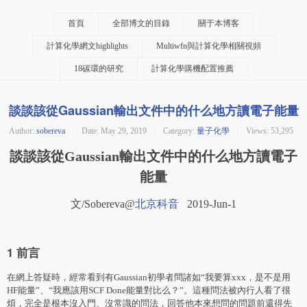
首頁
全部博文的目錄
關于本博客
計算化學網文highlights
Multiwfn與計算化學相關視頻
18碳環的研究
計算化學購機配置推薦
談談該從Gaussian輸出文件中的什么地方讀電子能量
Author:
sobereva
Date:
May 29, 2019
Category:
量子化學
Views: 53,295
談談該從Gaussian輸出文件中的什么地方讀電子
能量
文/Sobereva@
北京科音
2019-Jun-1
1 前言
在網上答疑時，經常看到有Gaussian初學者問諸如“我要算xxx，是不是用
HF能量”、“我應該用SCF Done能量對比么？”。這種問法被內行人看了很
煩，完全是根本沒入門、沒常識的問法，回答他本來想問的問題前還得先