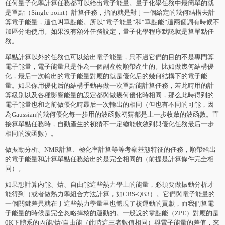
任何量子化學計算任務都可以給出電子能量。量子化學任務中最簡單的就
是單點（Single point）計算任務，指的就是對于一個給定的幾何結構去計
算電子能量，這也叫單點能。所以“電子能量”和“單點能”這兩個詞有時候不
加區分地使用。如果沒有額外任務設定，量子化學程序默認就是算單點任
務。
單點計算以外的任務也可以給出電子能量，只不過它們的目的不是專門算
電子能量，電子能量只是作為一個副產物順帶產生的。比如做幾何結構優
化，最后一次輸出的電子能量對應的就是優化后的幾何結構下的電子能
量。如果你用優化后的結構手動再做一次單點能計算任務，若此時用的計
算級別以及各種影響能量的設定都與做幾何優化時相同，那么此時得到的
電子能量也和之前做優化時最后一次輸出的相同（但也有不同的可能，因
為Gaussian的幾何優化每一步用的波函數初猜都是上一步收斂的波函數。直
接算單點任務時，自動產生的初猜不一定總能收斂到與優化任務最后一步
相同的波函數）。
做振動分析、NMR計算、極化率計算等等考察基態特征的任務，順帶給出
的電子能量和計算單點任務給出的是完全相同的（前提是計算條件完全相
同）。
如果想計算內能、焓、自由能這些熱力學上的能量，必須要做振動分析才
能得到（或者做熱力學組合方法計算，如CBS-QB3）。它們與電子能量的
一個關鍵差異就在于這些熱力學量里也體現了核運動的貢獻，而我們算電
子能量的時候是完全忽略掉核的運動的。一般說的零點能（ZPE）對應的是
0K下體系的內能/焓/自由能（此時這三者數值相同）與電子能量的差值，來