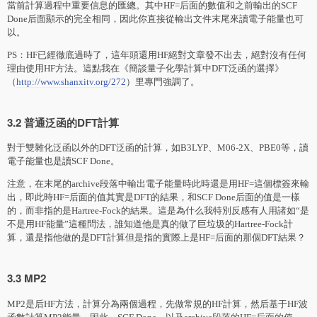
當前計算過程中重要信息的匯總。其中HF=后面的數值和之前輸出的SCF
Done后面顯示的完全相同，因此你直接從輸出文件末尾來讀電子能量也可
以。
PS：HF已經徹底過時了，這年頭還用HF絕對文章發不出去，絕對沒有任何
理由使用HF方法。這點我在《簡談量子化學計算中DFT泛函的選擇》
（
http://www.shanxitv.org/272
）里專門強調了。
3.2 普通泛函的DFT計算
對于雙雜化泛函以外的DFT泛函的計算，如B3LYP、M06-2X、PBE0等，讀
電子能量也是讀SCF Done。
注意，在末尾的archive段落中輸出電子能量時此時還是用HF=這個標簽來輸
出，即此時HF=后面的值其實是DFT的結果，和SCF Done后面的值是一樣
的，而非指的是Hartree-Fock的結果。這是為什么我特別反感有人用諸如“是
不是用HF能量”這種問法，誰知道他是真的做了巨垃圾的Hartree-Fock計
算，還是指他做的是DFT計算但是指的實際上是HF=后面的那個DFT結果？
3.3 MP2
MP2是后HF方法，計算分為兩個過程，先做常規的HF計算，然后基于HF波