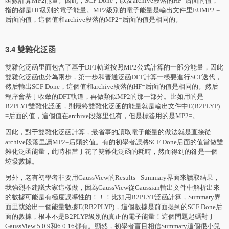
函數計算MP2能量。因此，SCF Done，以及archive段落的HF=后面的值，
指的都是HF級別的電子能量。MP2級別的電子能量是輸出文件里EUMP2 =
后面的值，這個值和archive段落的MP2=后面的值是相同的。
3.4 雙雜化泛函
雙雜化泛函里面包含了基于DFT軌道按照MP2公式計算的一部分能量，因此
雙雜化泛函也分為兩步，第一步和普通泛函DFT計算一樣要進行SCF迭代，
然后輸出SCF Done，這個值和archive段落的HF=后面的值是相同的。然后
程序會基于收斂的DFT軌道，再做類似MP2的那一部分。比如用的是
B2PLYP雙雜化泛函，則最終雙雜化泛函的能量就是輸出文件中E(B2PLYP)
=后面的值，這個值在archive段落里也有，但是標簽用的是MP2=。
因此，對于雙雜化泛函計算，最省事的讀取電子能量的做法就是直接從
archive段落里讀MP2=后頭的值。有的初學者誤將SCF Done后面的值當做雙
雜化泛函能量，此時相當于花了雙雜化泛函的耗時，然而得到的卻是一個
垃圾數據。
另外，老有初學者非要用GaussView的Results - Summary界面來讀取結果，
我強烈不建議大家這樣做，因為GaussView從Gaussian輸出文件中解析出來
的數據可能是有極度誤導性的！！！比如用B2PLYP泛函計算，Summary界
面里就給出一個能量數據E(RB2PLYP)，這個數據是前面提到的SCF Done后
面的數據，根本不是B2PLYP級別的真正的電子能量！這個問題起碼對于
GaussView 5.0.9和6.0.16都有。顯然，初學者盲目相信Summary這個很小兒