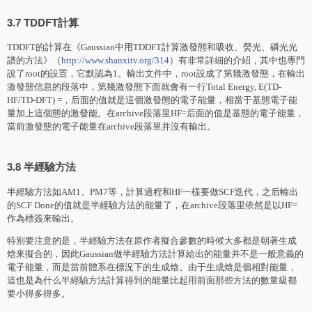
3.7 TDDFT計算
TDDFT的計算在《Gaussian中用TDDFT計算激發態和吸收、熒光、磷光光
譜的方法》（
http://www.shanxitv.org/314
）有非常詳細的介紹，其中也專門
說了root的設置，它默認為1。輸出文件中，root設成了第幾激發態，在輸出
激發態信息的段落中，第幾激發態下面就會有一行Total Energy, E(TD-
HF/TD-DFT) =，后面的值就是這個激發態的電子能量，相當于基態電子能
量加上這個態的激發能。在archive段落里HF=后面的值是基態的電子能量，
當前激發態的電子能量在archive段落里并沒有輸出。
3.8 半經驗方法
半經驗方法如AM1、PM7等，計算過程和HF一樣要做SCF迭代，之后輸出
的SCF Done的值就是半經驗方法的能量了，在archive段落里依然是以HF=
作為標簽來輸出。
特別要注意的是，半經驗方法在原作者擬合參數的時候大多都是朝著生成
焓來擬合的，因此Gaussian做半經驗方法計算給出的能量并不是一般意義的
電子能量，而是當前體系在標況下的生成焓。由于生成焓是個相對能量，
這也是為什么半經驗方法計算得到的能量比起用前面那些方法的數量級都
要小得多得多。