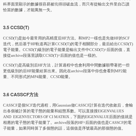
科界面里顯示的數據很容易被坑得頭破血流，而只有從輸出文件里自己讀
恰當的數據，才能萬無一失。
3.5 CCSD(T)
CCSD(T)是如今最常用的高精度后HF方法。和MP2一樣也是先做HF的SCF
迭代，然后基于HF軌道再計算CCSD(T)的電子相關部分，最后給出CCSD(T)
電子能量。CCSD(T)級別的電子能量是輸出文件中CCSD(T)=后面的值，直
接從archive段落里讀取CCSD(T)=后面的值也是一樣的。
CCSD(T)是高級別后HF方法，計算過程中也會利用中間數據順帶著把一些
更低級別的后HF能量給算出來。因此在archive段落中你也會看到MP2能
量、不同形式的MP4能量、CCSD能量。
3.6 CASSCF方法
CASSCF是個SCF迭代過程，用Gaussian做CASSCF計算在迭代收斂后，會輸
出各個被計算的電子態的能量和組態系數。可以直接搜EIGENVALUES
AND EIGENVECTORS OF CI MATRIX，下面的EIGENVALUE后面的值就是
相應的電子態的電子能量了。archive段落的HF=后面的值也是CASSCF的電
子能量，如果同時算了多個態的話，這個值是序號最高的那個態的值。